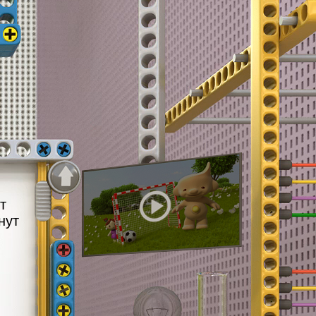
т
нут