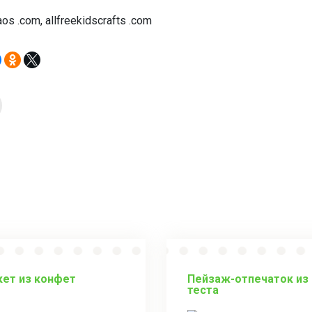
s .com, allfreekidscrafts .com
кет из конфет
Пейзаж-отпечаток из
теста