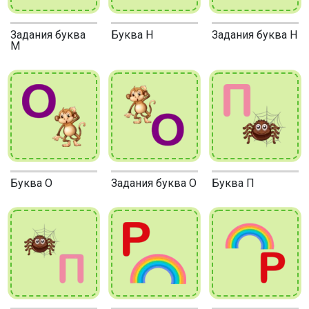
Задания буква
Буква Н
Задания буква Н
М
Буква О
Задания буква О
Буква П