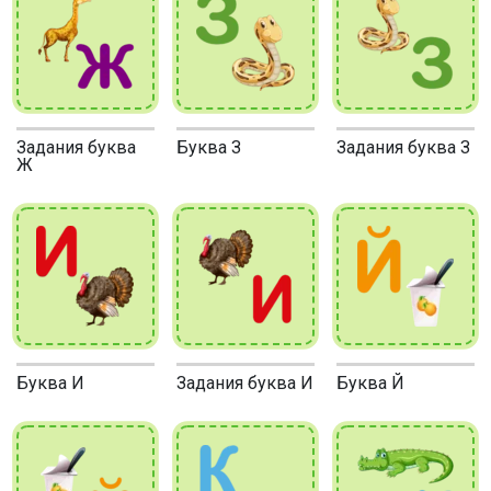
Задания буква
Буква З
Задания буква З
Ж
Буква И
Задания буква И
Буква Й