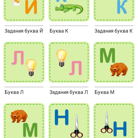
Задания буква Й
Буква К
Задания буква К
Буква Л
Задания буква Л
Буква М