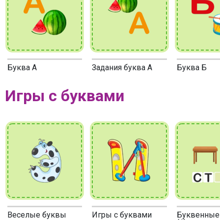
Буква А
Задания буква А
Буква Б
Игры с буквами
Веселые буквы
Игры с буквами
Буквенные