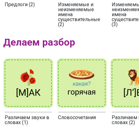
Предлоги (2)
Изменяемые и
Изменяемы
неизменяемые
неизменяе
имена
имена
существительные
существит
(2)
(3)
Делаем разбор
Различаем звуки в
Словосочетания
Различаем 
словах (1)
словах (2)