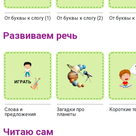
От буквы к слогу (1)
От буквы к слогу (2)
От буквы к 
Развиваем речь
Слова и
Загадки про
Короткие т
предложения
планеты
Читаю сам