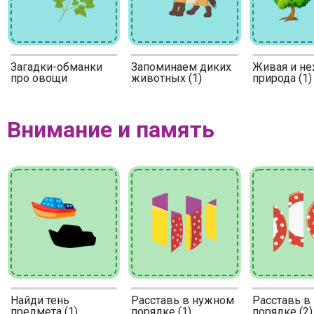
Загадки-обманки
Запоминаем диких
Живая и н
про овощи
животных (1)
природа (1)
Внимание и память
Найди тень
Расставь в нужном
Расставь в
предмета (1)
порядке (1)
порядке (2)