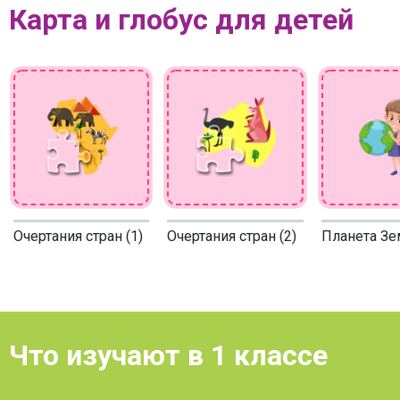
Карта и глобус для детей
Очертания стран (1)
Очертания стран (2)
Планета Зем
Что изучают в 1 классе