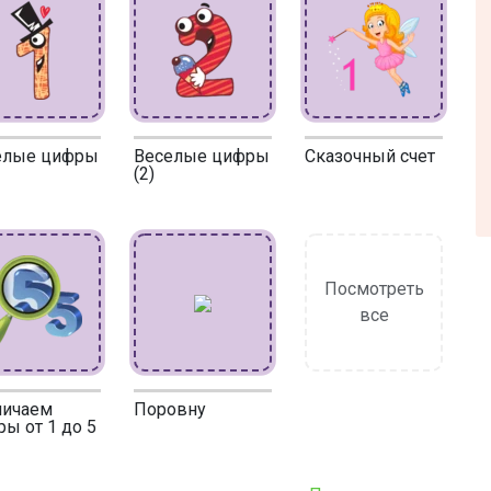
елые цифры
Веселые цифры
Сказочный счет
(2)
Посмотреть
все
личаем
Поровну
ы от 1 до 5