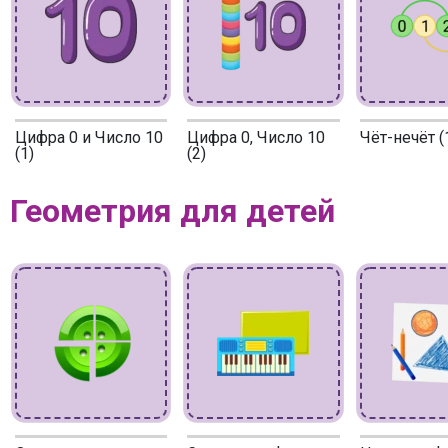
Цифра 0 и Число 10
Цифра 0, Число 10
Чёт-нечёт (
(1)
(2)
Геометрия для детей