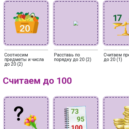
Соотносим
Расставь по
Считаем п
предметы и числа
порядку до 20 (2)
до 20 (1)
до 20 (2)
Считаем до 100