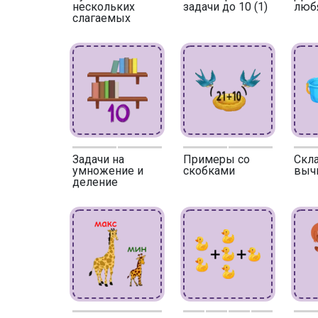
нескольких
задачи до 10 (1)
люб
слагаемых
Задачи на
Примеры со
Скл
умножение и
скобками
выч
деление