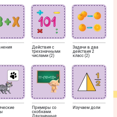
внения
Действия с
Задачи в два
трехзначными
действия 2
числами (2)
класс (2)
ические
Примеры со
Изучаем доли
ты
скобками.
Двузначные