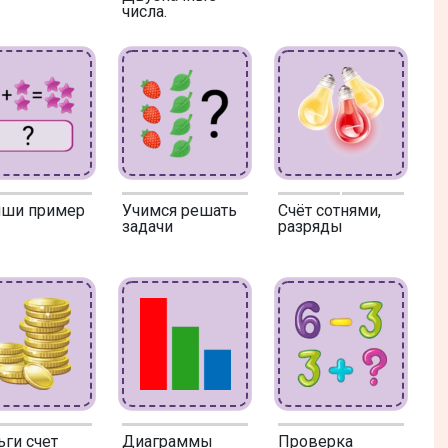
числа.
иши пример
Учимся решать
Счёт сотнями,
задачи
разряды
ги счет
Диаграммы
Проверка