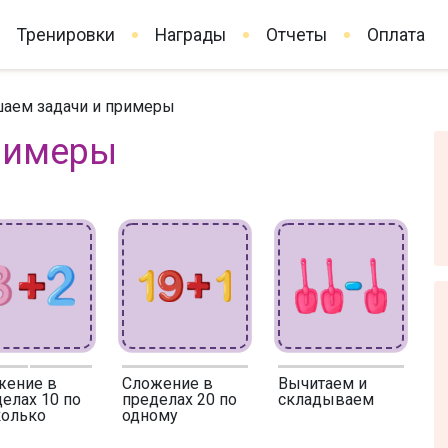
Тренировки
Награды
Отчеты
Оплата
аем задачи и примеры
римеры
жение в
Сложение в
Вычитаем и
елах 10 по
пределах 20 по
складываем
колько
одному