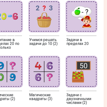
итание в
Учимся решать
Задачи в
елах 20 по
задачи до 10 (2)
пределах 20
колько
ические
Магические
Задачи с
раты (2)
квадраты (3)
двузначными
числами (2)