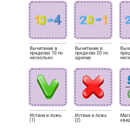
Вычитание в
Вычитание в
Выч
пределах 10 по
пределах 20 по
пред
несколько
одному
нес
Истина и ложь
Истина и ложь
Маг
(1)
(2)
квад