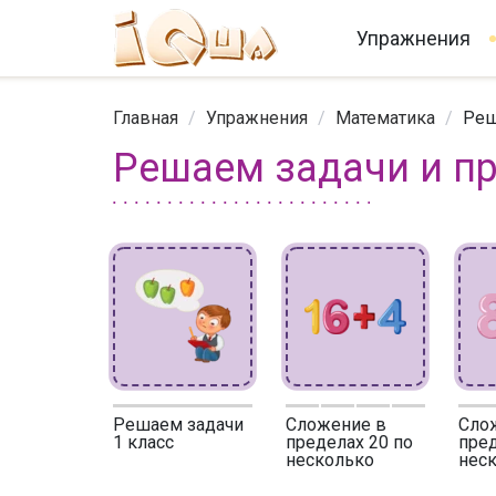
Упражнения
Главная
/
Упражнения
/
Математика
/
Реш
Решаем задачи и п
Решаем задачи
Сложение в
Сло
1 класс
пределах 20 по
пред
несколько
нес