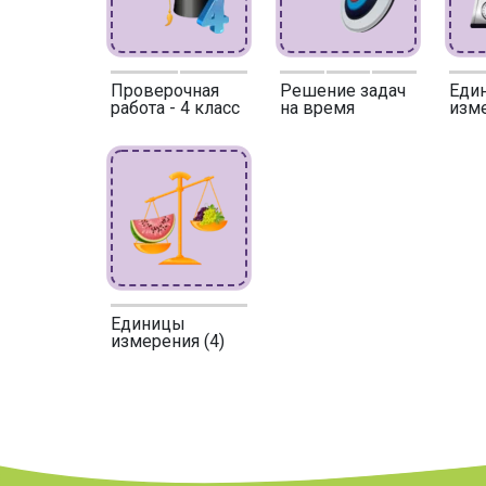
Проверочная
Решение задач
Еди
работа - 4 класс
на время
изме
Единицы
измерения (4)