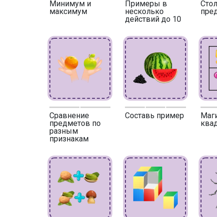
Минимум и
Примеры в
Сто
максимум
несколько
пре
действий до 10
Сравнение
Составь пример
Маг
предметов по
квад
разным
признакам