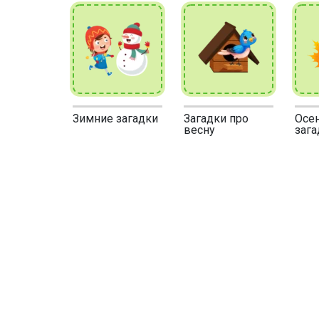
Зимние загадки
Загадки про
Осе
весну
зага