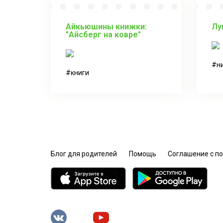
Айкьюшины книжки:
Лу
"Айсберг на ковре"
н
книги
Блог для родителей
Помощь
Соглашение с п