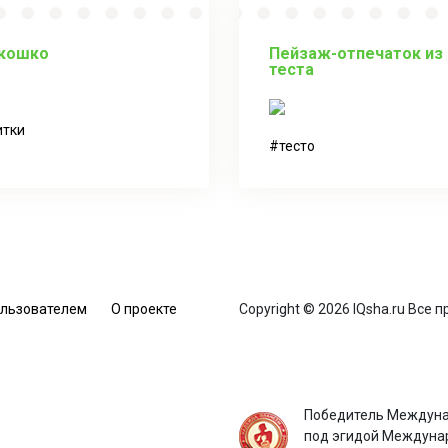
кошко
Пейзаж-отпечаток из
теста
итки
тесто
ользователем
О проекте
Copyright © 2026 IQsha.ru Все
Победитель Междуна
под эгидой Междунар