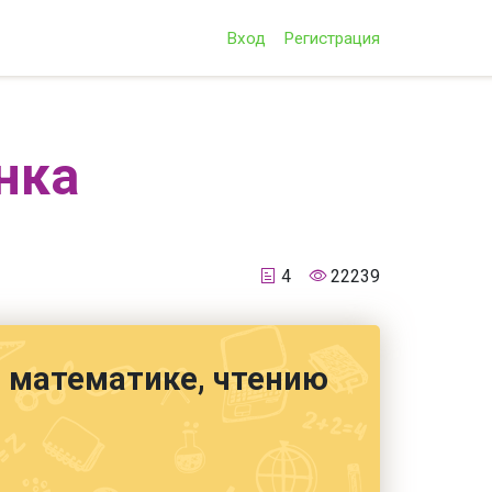
Вход
Регистрация
нка
4
22239
е, математике, чтению