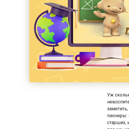
Уж скольк
невоспита
заметить,
пионеры: 
старших, 