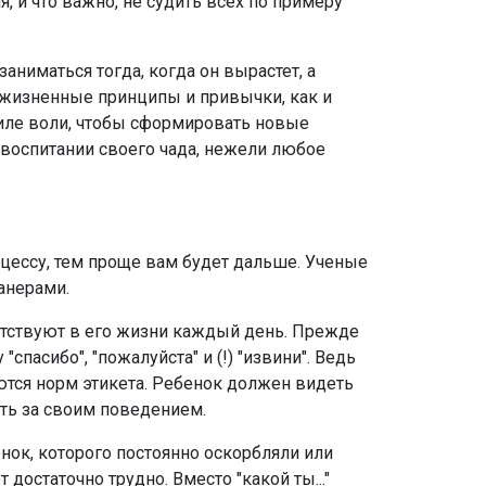
, и что важно, не судить всех по примеру
аниматься тогда, когда он вырастет, а
 жизненные принципы и привычки, как и
силе воли, чтобы сформировать новые
 воспитании своего чада, нежели любое
роцессу, тем проще вам будет дальше. Ученые
анерами.
утствуют в его жизни каждый день. Прежде
спасибо", "пожалуйста" и (!) "извини". Ведь
аются норм этикета. Ребенок должен видеть
ить за своим поведением.
нок, которого постоянно оскорбляли или
достаточно трудно. Вместо "какой ты..."