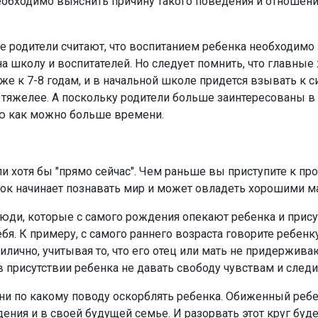
еобходимо выяснить причину такого поведения и отношения
 родители считают, что воспитанием ребенка необходимо з
а школу и воспитателей. Но следует помнить, что главные
же к 7-8 годам, и в начальной школе придется взывать к 
 тяжелее. А поскольку родители больше заинтересованы в
ю как можно больше времени.
Или хотя бы "прямо сейчас". Чем раньше вы приступите к п
енок начинает познавать мир и может овладеть хорошими м
люди, которые с самого рождения опекают ребенка и прис
я. К примеру, с самого раннего возраста говорите ребенку "
илично, учитывая то, что его отец или мать не придержив
 присутствии ребенка не давать свободу чувствам и след
 ни по какому поводу оскорблять ребенка. Обиженный ребе
ния и в своей будущей семье. И разорвать этот круг будет 