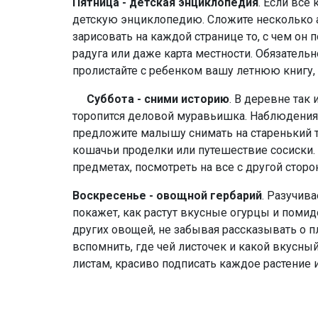
Пятница
-
д
етская энциклопедия
. Если все
детскую энциклопедию. Сложите несколько а
зарисовать на каждой странице то, с чем он 
радуга или даже карта местности. Обязатель
пролистайте с ребенком вашу летнюю книгу, 
Суббота
-
с
ними историю
. В деревне так
торопится деловой муравьишка. Наблюдения 
предложите малышу снимать на старенький т
кошачьи проделки или путешествие сосиски.
предметах, посмотреть на все с другой стор
Воскресенье
- о
вощной гербарий
. Разучив
покажет, как растут вкусные огурцы и помид
других овощей, не забывая рассказывать о п
вспомнить, где чей листочек и какой вкусн
листам, красиво подписать каждое растение 