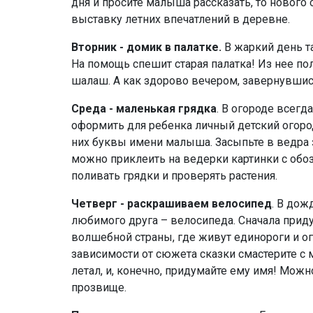
дня и просите малыша рассказать, то нового
выставку летних впечатлений в деревне.
Вторник - домик в палатке.
В жаркий день т
На помощь спешит старая палатка! Из нее п
шалаш. А как здорово вечером, завернувшис
Среда
- м
аленькая грядка
. В огороде всегд
оформить для ребенка личный детский огород
них буквы имени малыша. Засыпьте в ведра з
можно приклеить на ведерки картинки с обо
поливать грядки и проверять растения.
Четверг - раскрашиваем велосипед
. В дож
любимого друга – велосипеда. Сначала прид
волшебной страны, где живут единороги и о
зависимости от сюжета сказки смастерите с 
летал, и, конечно, придумайте ему имя! Можн
прозвище.