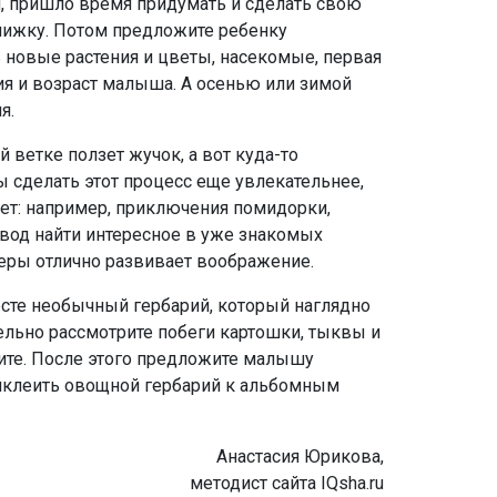
и, пришло время придумать и сделать свою
нижку. Потом предложите ребенку
ть новые растения и цветы, насекомые, первая
ия и возраст малыша. А осенью или зимой
я.
 ветке ползет жучок, а вот куда-то
 сделать этот процесс еще увлекательнее,
ет: например, приключения помидорки,
овод найти интересное в уже знакомых
меры отлично развивает воображение.
сте необычный гербарий, который наглядно
ельно рассмотрите побеги картошки, тыквы и
шите. После этого предложите малышу
риклеить овощной гербарий к альбомным
Анастасия Юрикова,
методист сайта IQsha.ru