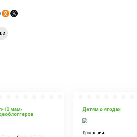
ши
п-10 мам-
Детям о ягодах
деоблоггеров
растения