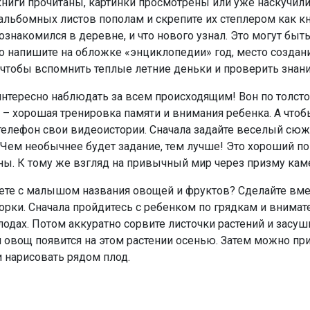
 книги прочитаны, картинки просмотрены или уже наскучил
льбомных листов пополам и скрепите их степлером как к
познакомился в деревне, и что нового узнал. Это могут бы
но напишите на обложке «энциклопедии» год, место создан
чтобы вспомнить теплые летние деньки и проверить знани
 интересно наблюдать за всем происходящим! Вон по толстой
– хорошая тренировка памяти и внимания ребенка. А чтобы
елефон свои видеоистории. Сначала задайте веселый сюж
 Чем необычнее будет задание, тем лучше! Это хороший п
оны. К тому же взгляд на привычный мир через призму ка
аете с малышом названия овощей и фруктов? Сделайте вме
орки. Сначала пройдитесь с ребенком по грядкам и внимат
лодах. Потом аккуратно сорвите листочки растений и засу
ый овощ появится на этом растении осенью. Затем можно п
и нарисовать рядом плод.