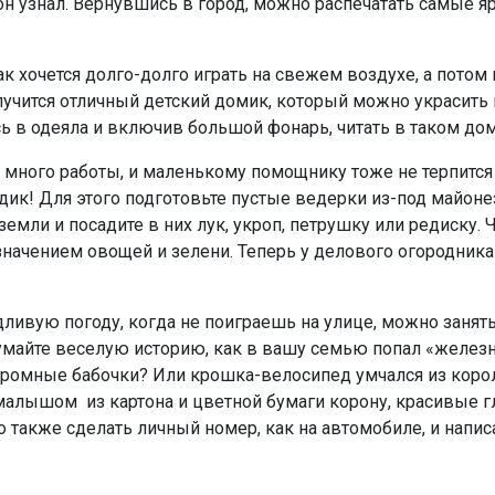
 он узнал. Вернувшись в город, можно распечатать самые
ак хочется долго-долго играть на свежем воздухе, а потом
олучится отличный детский домик, который можно украсит
ь в одеяла и включив большой фонарь, читать в таком д
а много работы, и маленькому помощнику тоже не терпится
ик! Для этого подготовьте пустые ведерки из-под майонез
емли и посадите в них лук, укроп, петрушку или редиску. 
значением овощей и зелени. Теперь у делового огородника
дливую погоду, когда не поиграешь на улице, можно зан
умайте веселую историю, как в вашу семью попал «железн
громные бабочки? Или крошка-велосипед умчался из корол
малышом из картона и цветной бумаги корону, красивые г
о также сделать личный номер, как на автомобиле, и напис