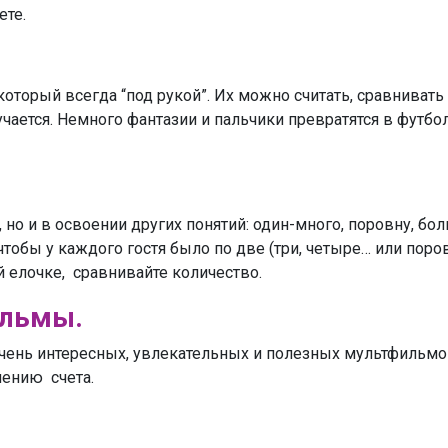
ете.
оторый всегда “под рукой”. Их можно считать, сравнивать 
олучается. Немного фантазии и пальчики превратятся в футб
, но и в освоении других понятий: один-много, поровну, б
 чтобы у каждого гостя было по две (три, четыре… или поро
ой елочке, сравнивайте количество.
ильмы.
чень интересных, увлекательных и полезных мультфильмо
чению счета.