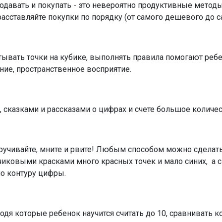
одавать и покупать - это невероятно продуктивные метод
расставляйте покупки по порядку (от самого дешевого до 
вать точки на кубике, выполнять правила помогают ребенк
ие, пространственное восприятие.
, сказками и рассказами о цифрах и счете большое количе
скручивайте, мните и рвите! Любым способом можно сделат
иковыми красками много красных точек и мало синих, а 
по контуру цифры.
оходя которые ребенок научится считать до 10, сравнивать 