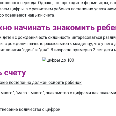
школьного периода. Однако, это проходит в форме игры, в
аем цифры, а с развитием ребенка постепенно усложняем
тро осваивают навыки счета.
жно начинать знакомить ребе
У детей с рождения есть склонность интересоваться разли
ы с рождения начнете рассказывать младенцу, что у него д
нит понятия “один” и “два”. В возрасте примерно 2 лет дети
ь счету
торые постепенно должен освоить ребенок.
много”, “мало - много”, знакомство с цифрами как знаками
отнесение количества с цифрой