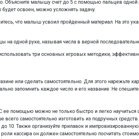
о. Объясните малышу счет до 5 с помощью пальцев одной 
к будет освоен, можно усложнять задачу.
дитесь, что малыш усвоил пройденный материал. На это у
ы на одной руке, называя числа в верной последовательно
я использовать три основных игровых методики, эффекти
зине или сделать самостоятельно. Для этого нарежьте ка
льно запомнить каждое число и его название. Не спешите с
С ее помощью можно не только быстро и легко научиться сч
ше всего самостоятельно изготовить из подручных средств
 1 до 10. Также организуйте прилавок и импровизированную
В роли кассира он должен самостоятельно посчитать стоимо