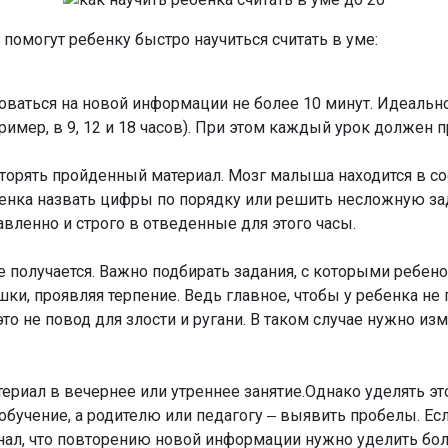
помогут ребенку быстро научиться считать в уме:
аться на новой информации не более 10 минут. Идеально,
апример, в 9, 12 и 18 часов). При этом каждый урок должен
торять пройденный материал. Мозг малыша находится в сос
енка назвать цифры по порядку или решить несложную зад
вленно и строго в отведенные для этого часы.
 не получается. Важно подбирать задания, с которыми ребе
ки, проявляя терпение. Ведь главное, чтобы у ребенка не 
то не повод для злости и ругани. В таком случае нужно и
риал в вечернее или утреннее занятие.Однако уделять это
бучение, а родителю или педагогу ‒ выявить пробелы. Ес
игнал, что повторению новой информации нужно уделить бо