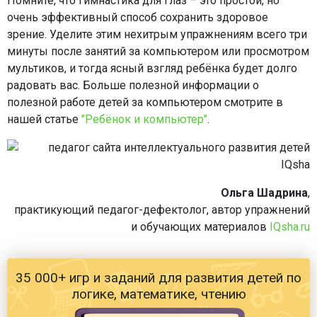
Помните, что гимнастика для глаз – это простой, но
очень эффективный способ сохранить здоровое
зрение. Уделите этим нехитрым упражнениям всего три
минуты после занятий за компьютером или просмотром
мультиков, и тогда ясный взгляд ребёнка будет долго
радовать вас. Больше полезной информации о
полезной работе детей за компьютером смотрите в
нашей статье
"Ребёнок и компьютер"
.
Ольга Шадрина
,
практикующий педагог-дефектолог, автор упражнений
и обучающих материалов
IQsha.ru
35 000+ игр и заданий для развития детей по
логике, математике, чтению