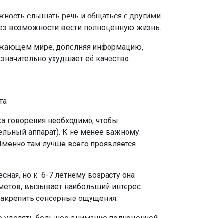
жность слышать речь и общаться с другими
без возможности вести полноценную жизнь.
ружающем мире, дополняя информацию,
 значительно ухудшает её качество.
ка говорения необходимо, чтобы
ельный аппарат). К не менее важному
Именно там лучше всего проявляется
сная, но к 6-7 летнему возрасту она
метов, вызывает наибольший интерес.
закрепить сенсорные ощущения.
но уделять большое внимание полноценной