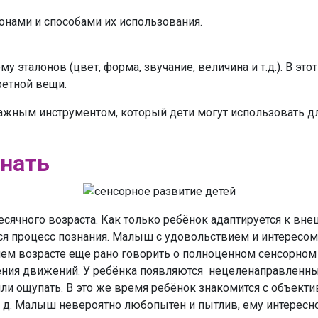
онами и способами их использования.
 эталонов (цвет, форма, звучание, величина и т.д.). В эт
ретной вещи.
жным инструментом, который дети могут использовать дл
инать
месячного возраста. Как только ребёнок адаптируется к вн
я процесс познания. Малыш с удовольствием и интересом
нем возрасте еще рано говорить о полноценном сенсорном 
ения движений. У ребёнка появляются нецеленаправленны
ли ощупать. В это же время ребёнок знакомится с объект
 д. Малыш невероятно любопытен и пытлив, ему интересно