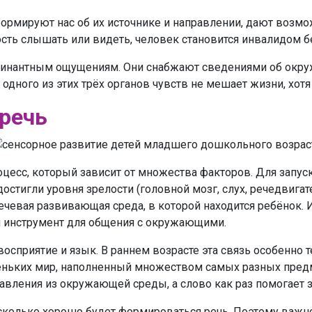
формируют нас об их источнике и направлении, дают возмо
сть слышать или видеть, человек становится инвалидом 
 доминантным ощущениям. Они снабжают сведениями об ок
одного из этих трёх органов чувств не мешает жизни, хотя
 речь
цесс, который зависит от множества факторов. Для запус
стигли уровня зрелости (головной мозг, слух, речедвигат
ечевая развивающая среда, в которой находится ребёнок. 
 инструмент для общения с окружающими.
сприятие и язык. В раннем возрасте эта связь особенно те
еньких мир, наполненный множеством самых разных пред
авления из окружающей среды, а слово как раз помогает 
асколько хорошо будет формироваться речь. Поэтому важ