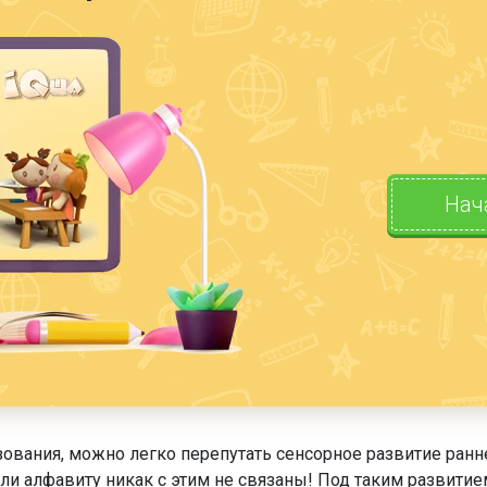
Нач
ования, можно легко перепутать сенсорное развитие ранн
или алфавиту никак с этим не связаны! Под таким развити