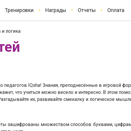
Тренировки
Награды
Отчеты
Оплата
 и логика
тей
ло педагогов IQsha! Знания, преподнесённые в игровой фо
окажет, что учиться можно весело и интересно. В этом по
 Разгадывайте их, развивайте смекалку и логическое мышле
еты зашифрованы множеством способов: буквами, цифрами