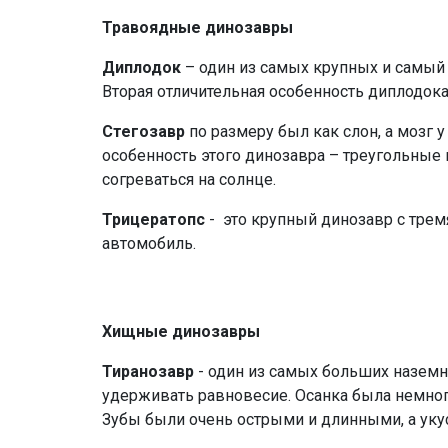
Травоядные динозавры
Диплодок
– один из самых крупных и самый 
Вторая отличительная особенность диплодока
Стегозавр
по размеру был как слон, а мозг 
особенность этого динозавра – треугольные 
согреваться на солнце.
Трицератопс
- это крупный динозавр с трем
автомобиль.
Хищные динозавры
Тиранозавр
- один из самых больших наземны
удерживать равновесие. Осанка была немного
Зубы были очень острыми и длинными, а уку