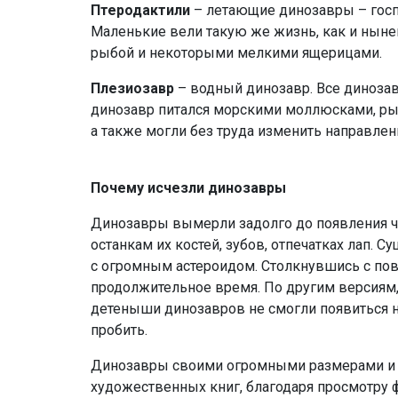
Птеродактили
– летающие динозавры – госпо
Маленькие вели такую же жизнь, как и нынеш
рыбой и некоторыми мелкими ящерицами.
Плезиозавр
– водный динозавр. Все динозав
динозавр питался морскими моллюсками, рыбо
а также могли без труда изменить направле
Почему исчезли динозавры
Динозавры вымерли задолго до появления че
останкам их костей, зубов, отпечатках лап.
с огромным астероидом. Столкнувшись с по
продолжительное время. По другим версиям,
детеныши динозавров не смогли появиться на 
пробить.
Динозавры своими огромными размерами и т
художественных книг, благодаря просмотру