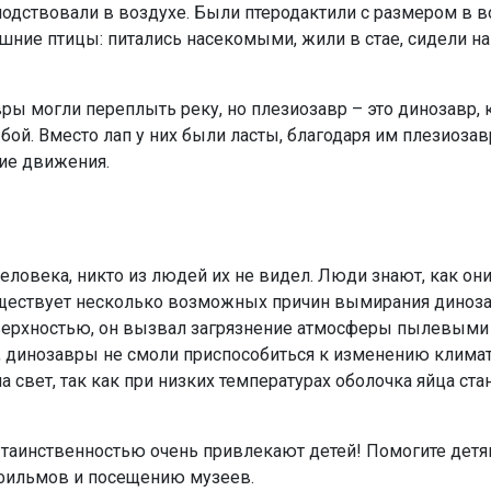
дствовали в воздухе. Были птеродактили с размером в во
ние птицы: питались насекомыми, жили в стае, сидели на 
ры могли переплыть реку, но плезиозавр – это динозавр, 
й. Вместо лап у них были ласты, благодаря им плезиозав
ние движения.
ловека, никто из людей их не видел. Люди знают, как он
 Существует несколько возможных причин вымирания диноз
верхностью, он вызвал загрязнение атмосферы пылевыми 
 динозавры не смоли приспособиться к изменению климата
свет, так как при низких температурах оболочка яйца стан
аинственностью очень привлекают детей! Помогите детям
 фильмов и посещению музеев.