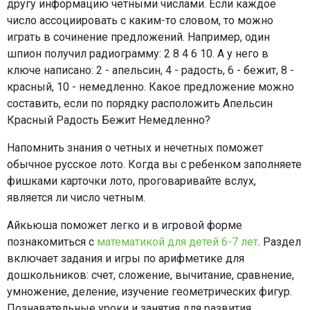
другу информацию четными числами. Если каждое
число ассоциировать с каким-то словом, то можно
играть в сочинение предложений. Например, один
шпион получил радиограмму: 2 8 4 6 10. А у него в
ключе написано: 2 - апельсин, 4 - радость, 6 - бежит, 8 -
красный, 10 - немедленно. Какое предложение можно
составить, если по порядку расположить Апельсин
Красный Радость Бежит Немедленно?
Напомнить знания о четных и нечетных поможет
обычное русское лото. Когда вы с ребенком заполняете
фишками карточки лото, проговаривайте вслух,
является ли число четным.
Айкьюша поможет легко и в игровой форме
познакомиться с
математикой для детей 6-7 лет
. Раздел
включает задания и игры по арифметике для
дошкольников: счет, сложение, вычитание, сравнение,
умножение, деление, изучение геометрических фигур.
Познавательные уроки и занятия для развития